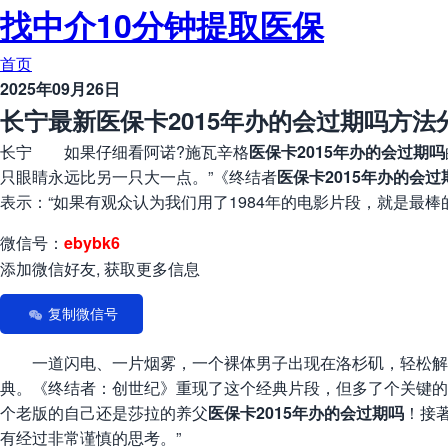
找中介10分钟提取医保
首页
2025年09月26日
长宁最新医保卡2015年办的会过期吗方法分
长宁 如果仔细看阿诺?施瓦辛格
医保卡2015年办的会过期吗
只眼睛永远比另一只大一点。”《终结者
医保卡2015年办的会过
表示：“如果有观众认为我们用了1984年的电影片段，就是最棒
微信号：
ebybk6
添加微信好友, 获取更多信息
复制微信号
一道闪电、一片烟雾，一个裸体男子出现在洛杉矶，轻松解决
典。《终结者：创世纪》重现了这个经典片段，但多了个关键的
个老版的自己还是莎拉的养父
医保卡2015年办的会过期吗
！接
有经过非常谨慎的思考。”