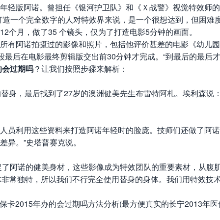
年轻版阿诺。曾担任《银河护卫队》和《Ｘ战警》视觉特效师的
打造一个完全数字的人对特效界来说，是一个很想达到，但困难度
个月，做了35 个镜头，仅为了打造电影5分钟的画面。
有阿诺拍摄过的影像和照片，包括他评价甚差的电影《幼儿园警
段最后在电影最终剪辑版交出前30分钟才完成。“到最后的最后才
的会过期吗
？让我们按照步骤来解析：
替身，最后找到了27岁的澳洲健美先生布雷特阿札。埃利森说
。
员利用这些资料来打造阿诺年轻时的脸庞。技师们还做了阿诺脸
差异。”史塔普赛克说。
捉了阿诺的健美身材，这些影像成为特效团队的重要素材，从腹
的身体非常独特，所以我们不行完全使用替身的身体。我们用特效