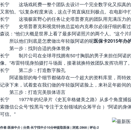
长宁 这场戏耗费一整个团队去设计一个完全数字化又拟真的
又害怕。“以复杂程度来说，这点子简直疯狂到极点。在电影中
长宁 这项极富野心的任务让史塔普赛克的团队用充满压力的12
长宁 史塔普赛克和视觉特效总监哈内克希尔必须仔细的看过所
森说：“他们大概是世界上看了最多阿诺照片的两个人。”这个片
所以他们到底是怎麽做出年轻版阿诺的呢
医保卡2015年办
第一步：找到合适的身体替身
长宁 制片公司在全球寻找拥有50寸胸肌的男子来担任阿诺的
像。”布雷特现身拍摄打斗场面，接著就换特效团队发挥功用了
长宁 第二步：打造数字脸孔
阿诺脸部的每个细节都储存在一个超大的资料库里，而特效人
记录下来，试着套在我们做的年轻版阿诺脸上，来补足年龄间的
第三步：打造完美肢体语言
长宁 1977年的纪录片《史瓦辛格健美之路》从多个角度捕
索微信公众号“投黑马”专注于文创领域的众筹平台 ）“阿诺
可信。”
作者:医保中介 | 分类:长宁找中介10分钟提取医保 | 浏览:2868 | 评论:2