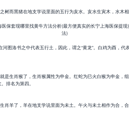
树而黑猪在地支学说里面的五行为亥水。亥水生寅木，水木相
河图洛书之中代表五行土，因此，谓之“黄龙”。白鸡为酉，代
就是生肖猴了，生肖猴属性为申金。红蛇为巳火白猴为申金，组
坎。排名为第四。
生肖羊了，羊在地支学说里面为未土。午火与未土相作为合，合