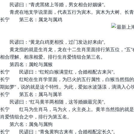
民谚曰：“青虎黑猪上等婚，男女相合好姻缘”。
青虎在地支学说里面，代表五行为寅木。寅木为大树、长青之
长宁 第三名：属龙与属鸡
民谚曰：“黄龙白鸡更相投，过门发达好来由”。
黄龙指的就是生肖龙，龙在十二生肖里面排行第五位，“五”在
相合理解、相亲相爱。排行生肖爱情组合第三名。
第四名：属蛇与属猴
长宁 民谚曰：“红蛇白猴满堂红，合婚相配古来兴”。
长宁 红蛇在生肖学里面，为巳火的五行属性，白猴当然指的
期如梦”，说的就是这个特性。为此，爱如水波荡漾，滴滴入心
长宁 第五名：属马与属羊
民谚曰：“红马黄羊两相随，这等婚姻最完美”。
长宁 红马为生肖马，马为火，火主炎上。黄羊当然指的就是
肖爱情组合之中，排行为第五名。
第六名：属兔与属狗
长宁 民谚曰：“青兔黄狗古来有，合婚相配定长久”。