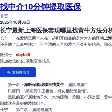
找中介10分钟提取医保
首页
2025年10月05日
长宁最新上海医保套现哪里找黄牛方法分析
长宁 在爱情里两个人在一起刚开始靠的是对对方的悸动
上海
还是缺了点命中注定，不合适的人再相爱也不会有好结果。那么
微信号：
ebybk6
添加微信好友, 获取更多信息
复制微信号
第一名
上海医保套现哪里找黄牛
：属鼠与属牛
民谚曰：“黑鼠黄牛正相合，男女相配无差错”。
黑鼠的五行属性为子水，水为缓和、柔顺、小溪之流，黄牛的
因此这是最好的爱情组合。
长宁 第二名：属虎与属猪