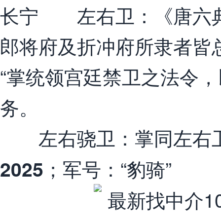
长宁 左右卫：《唐六典
郎将府及折冲府所隶者皆总
“掌统领宫廷禁卫之法令，
务。
左右骁卫：掌同左右
；军号：“豹骑”
2025